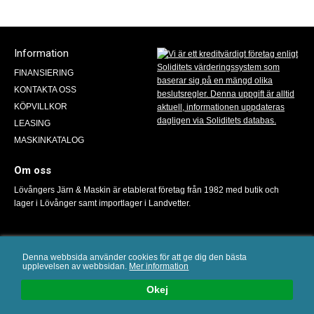
Information
FINANSIERING
KONTAKTA OSS
KÖPVILLKOR
LEASING
MASKINKATALOG
Om oss
Lövångers Järn & Maskin är etablerat företag från 1982 med butik och
lager i Lövånger samt importlager i Landvetter.
Denna webbsida använder cookies för att ge dig den bästa
upplevelsen av webbsidan.
Mer information
Mail:
info@lovangersmaskin.se
/ Tel: 0913-100 38 / E-handelslösning
från
eValent Group
Okej