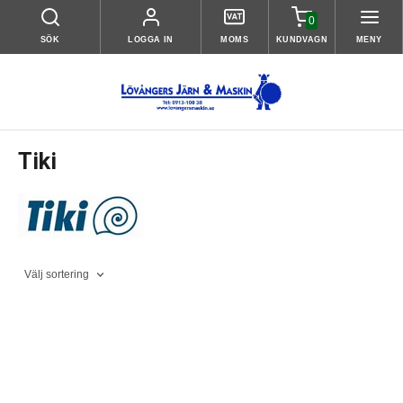
0
SÖK
LOGGA IN
MOMS
KUNDVAGN
MENY
Tiki
Välj sortering