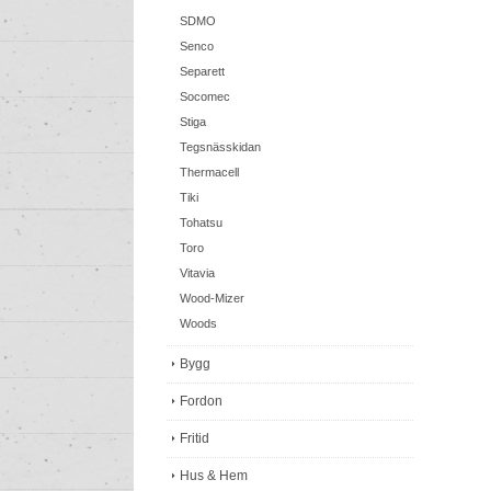
SDMO
Senco
Separett
Socomec
Stiga
Tegsnässkidan
Thermacell
Tiki
Tohatsu
Toro
Vitavia
Wood-Mizer
Woods
Bygg
Fordon
Fritid
Hus & Hem