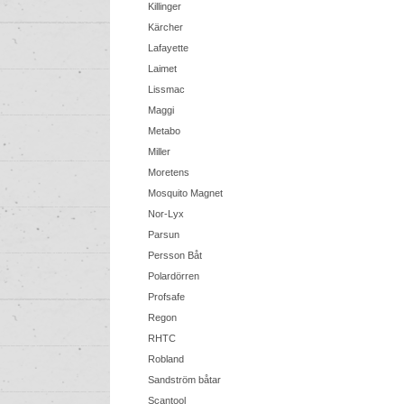
Killinger
Kärcher
Lafayette
Laimet
Lissmac
Maggi
Metabo
Miller
Moretens
Mosquito Magnet
Nor-Lyx
Parsun
Persson Båt
Polardörren
Profsafe
Regon
RHTC
Robland
Sandström båtar
Scantool