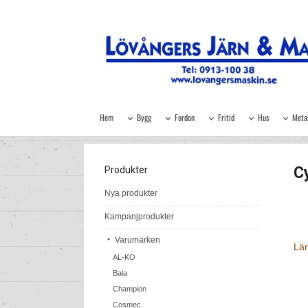
Hem
Bygg
Fordon
Fritid
Hus
Meta
C
Produkter
Nya produkter
Kampanjprodukter
Varumärken
Län
AL-KO
Bala
Champion
Cosmec