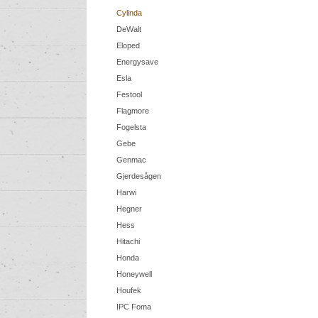
Cylinda
DeWalt
Eloped
Energysave
Esla
Festool
Flagmore
Fogelsta
Gebe
Genmac
Gjerdesågen
Harwi
Hegner
Hess
Hitachi
Honda
Honeywell
Houfek
IPC Foma