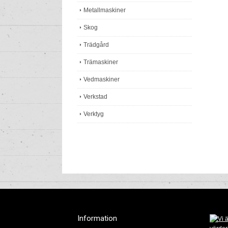
Metallmaskiner
Skog
Trädgård
Trämaskiner
Vedmaskiner
Verkstad
Verktyg
Information