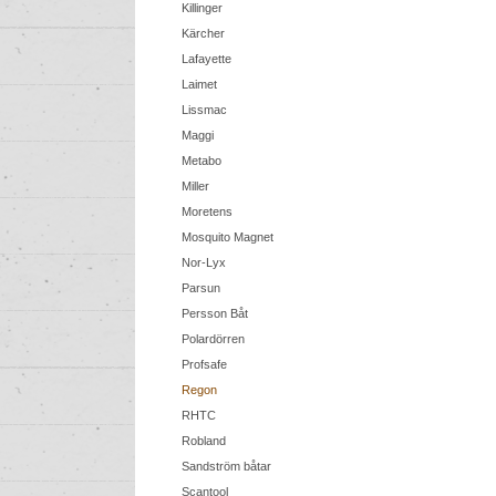
Killinger
Kärcher
Lafayette
Laimet
Lissmac
Maggi
Metabo
Miller
Moretens
Mosquito Magnet
Nor-Lyx
Parsun
Persson Båt
Polardörren
Profsafe
Regon
RHTC
Robland
Sandström båtar
Scantool