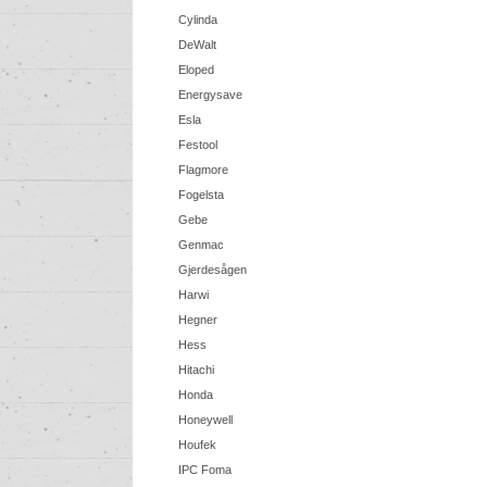
Cylinda
DeWalt
Eloped
Energysave
Esla
Festool
Flagmore
Fogelsta
Gebe
Genmac
Gjerdesågen
Harwi
Hegner
Hess
Hitachi
Honda
Honeywell
Houfek
IPC Foma