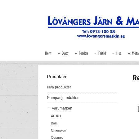
Hem
Bygg
Fordon
Fritid
Hus
Meta
R
Produkter
Nya produkter
Kampanjprodukter
Varumärken
AL-KO
Bala
Champion
Cosmec