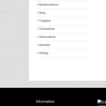
Metallmaskiner
Skog
Trädgård
Trämaskiner
Vedmaskiner
Verkstad
Verktyg
Information