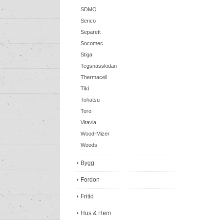
SDMO
Senco
Separett
Socomec
Stiga
Tegsnässkidan
Thermacell
Tiki
Tohatsu
Toro
Vitavia
Wood-Mizer
Woods
Bygg
Fordon
Fritid
Hus & Hem