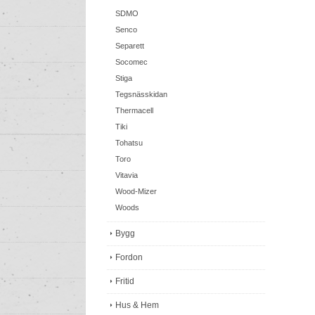
SDMO
Senco
Separett
Socomec
Stiga
Tegsnässkidan
Thermacell
Tiki
Tohatsu
Toro
Vitavia
Wood-Mizer
Woods
Bygg
Fordon
Fritid
Hus & Hem