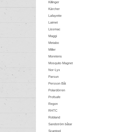
Killinger
Kärcher
Lafayette
Laimet
Lissmac
Maggi
Metabo
Miller
Moretens
Mosquito Magnet
Nor-Lyx
Parsun
Persson Båt
Polardörren
Profsafe
Regon
RHTC
Robland
Sandström båtar
Scantool