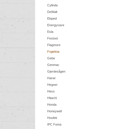
Cylinda
DeWalt
Eloped
Energysave
Esla
Festool
Flagmore
Fogelsta
Gebe
Genmac
Gjerdesågen
Harwi
Hegner
Hess
Hitachi
Honda
Honeywell
Houfek
IPC Foma