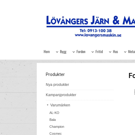
Hem
Bygg
Fordon
Fritid
Hus
Meta
F
Produkter
Nya produkter
Kampanjprodukter
Varumärken
AL-KO
Bala
Champion
Cosmec