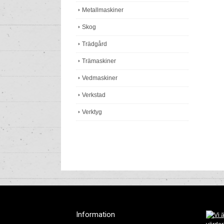
Metallmaskiner
Skog
Trädgård
Trämaskiner
Vedmaskiner
Verkstad
Verktyg
Information