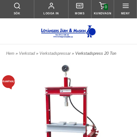
0
SÖK
LOGGA IN
MOMS
KUNDVAGN
MENY
Hem
»
Verkstad
»
Verkstadspressar
» Verkstadspress 20 Ton