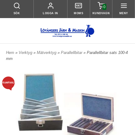
0
SÖK
LOGGA IN
MOMS
KUNDVAGN
MENY
Hem
»
Verktyg
»
Mätverktyg
»
Parallellbitar
» Parallellbitar sats 100-4
mm