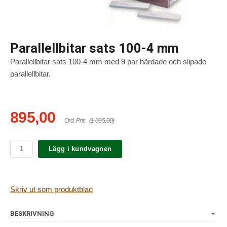
Parallellbitar sats 100-4 mm
Parallellbitar sats 100-4 mm med 9 par härdade och slipade
parallellbitar.
895,00
Ord. Pris
(1 095,00)
Lägg i kundvagnen
Skriv ut som produktblad
BESKRIVNING