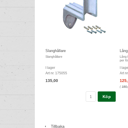
Slanghållare
Lång
Slanghållare
Lång 
per fö
I lager
I lag
Art nr. 175055
Art n
135,00
125
(
180,
Köp
Tillbaka