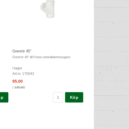
Grenrör 45°
Grenrör 45° till Foma centraldammsugare
I lager
Art nr. 175042
95,00
(
135,00
)
öp
Köp