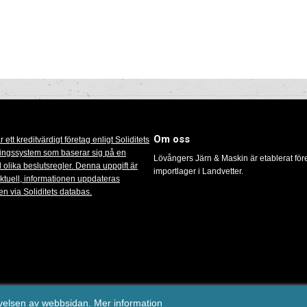
Om oss
Lövångers Järn & Maskin är etablerat för
importlager i Landvetter.
il:
info@lovangersmaskin.se
/ Tel: 0913-100 38 / E-handelslösning från
eValent Gr
evelsen av webbsidan.
Mer information