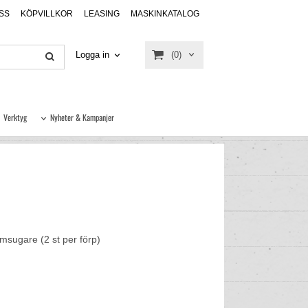
SS
KÖPVILLKOR
LEASING
MASKINKATALOG
(0)
Logga in
Verktyg
Nyheter & Kampanjer
mmsugare (2 st per förp)