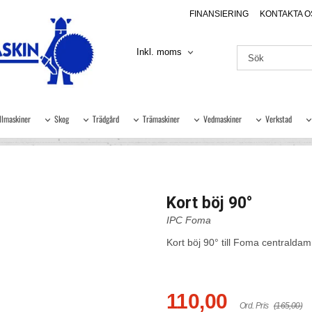
FINANSIERING
KONTAKTA O
Inkl. moms
llmaskiner
Skog
Trädgård
Trämaskiner
Vedmaskiner
Verkstad
Kort böj 90°
IPC Foma
Kort böj 90° till Foma centralda
110,00
Ord. Pris
(165,00)