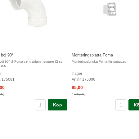
 böj 90°
Monteringsplatta Foma
böj 90° till Foma centraldammsugare (2 st
Monteringsbricka Foma för suguttag
rp.).
er
I lager
r. 175081
Art nr. 175006
,00
95,00
00
)
(
135,00
)
Köp
K