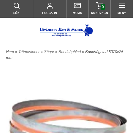
0
SÖK
LOGGA IN
MOMS
KUNDVAGN
MENY
Hem
»
Trämaskiner
»
Sågar
»
Bandsågblad
» Bandsågblad 5070x25
mm