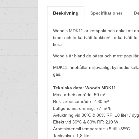
Beskrivning
Specifikationer
De
Wood’s MDK11 är kompakt och enkel att anv
timer och torka-tvätt funktion! Torka-tvätt fu
köra
Wood’s är bland de bästa och mest populär
MDK11 innehåller miljövänligt kylmedie kall
gas.
Tekniska data: Woods MDK11
Max. arbetsområde: 50 m²
Rek. arbetsområde: 2-30 m²
Luftgenomströmning: 77 m³/h
Avfuktning vid 30ºC & 80% RF: 10 liter / dy
Effekt vid 30ºC & 80% RF: 210 W
Arbetsintervall temperatur: +5 till +35ºC
Tankvolym: 1,8 liter