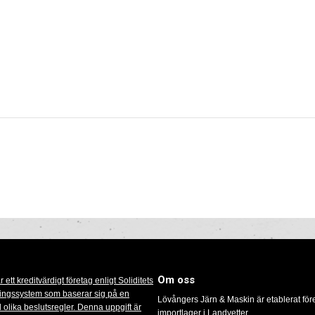
Om oss
Lövångers Järn & Maskin är etablerat för
importlager i Landvetter.