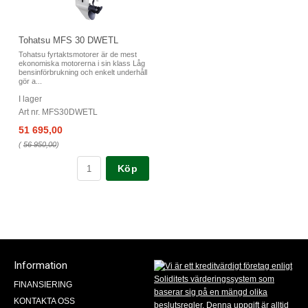
Tohatsu MFS 30 DWETL
Tohatsu fyrtaktsmotorer är de mest
ekonomiska motorerna i sin klass Låg
bensinförbrukning och enkelt underhåll
gör a...
I lager
Art nr. MFS30DWETL
51 695,00
(
56 950,00
)
Köp
Information
FINANSIERING
KONTAKTA OSS