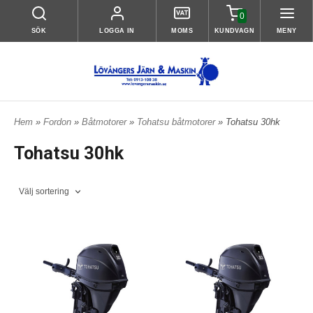
0
SÖK
LOGGA IN
MOMS
KUNDVAGN
MENY
Hem
»
Fordon
»
Båtmotorer
»
Tohatsu båtmotorer
» Tohatsu 30hk
Tohatsu 30hk
Välj sortering