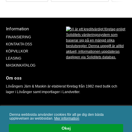
Information
FINANSIERING
KONTAKTA OSS
KÖPVILLKOR
LEASING
MASKINKATALOG
Om oss
Lövångers Järn & Maskin är etablerat företag från 1982 med butik och
lager i Lövånger samt importlager i Landvetter.
Denna webbsida använder cookies för att ge dig den bästa
upplevelsen av webbsidan.
Mer information
Mail:
info@lovangersmaskin.se
/ Tel: 0913-100 38 / E-handelslösning
från
eValent Group
Okej