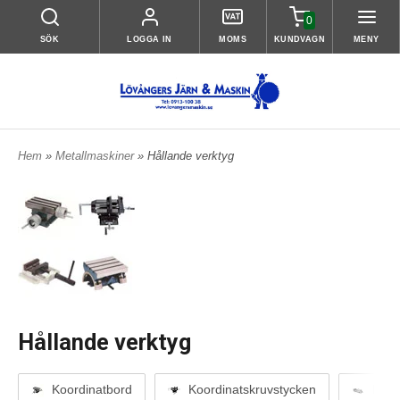
0
SÖK
LOGGA IN
MOMS
KUNDVAGN
MENY
Hem
»
Metallmaskiner
» Hållande verktyg
Hållande verktyg
Koordinatbord
Koordinatskruvstycken
Mask