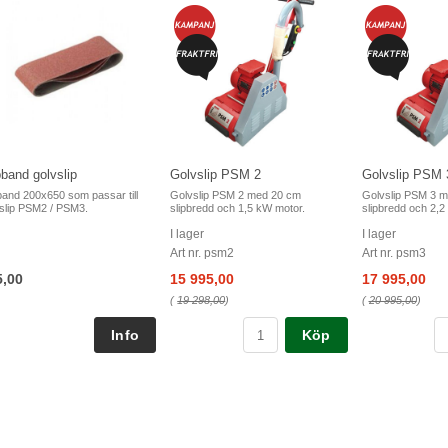
pband golvslip
Golvslip PSM 2
Golvslip PSM 
band 200x650 som passar till
Golvslip PSM 2 med 20 cm
Golvslip PSM 3 
slip PSM2 / PSM3.
slipbredd och 1,5 kW motor.
slipbredd och 2,2
I lager
I lager
Art nr. psm2
Art nr. psm3
5,00
15 995,00
17 995,00
(
19 298,00
)
(
20 995,00
)
Köp