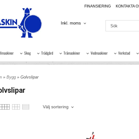
FINANSIERING
KONTAKTA O
Inkl. moms
llmaskiner
Skog
Trädgård
Trämaskiner
Vedmaskiner
Verkstad
m
»
Bygg
» Golvslipar
lvslipar
Välj sortering