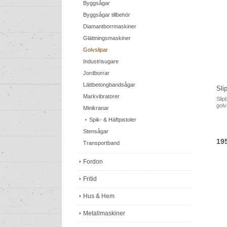
Byggsågar
Byggsågar tillbehör
Diamantborrmaskiner
Glättningsmaskiner
Golvslipar
Industrisugare
Jordborrar
Lättbetongbandsågar
Sli
Markvibratorer
Slip
golv
Minikranar
Spik- & Häftpistoler
Stensågar
19
Transportband
Fordon
Fritid
Hus & Hem
Metallmaskiner