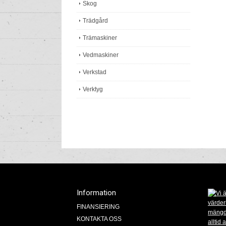
Skog
Trädgård
Trämaskiner
Vedmaskiner
Verkstad
Verktyg
Information
FINANSIERING
KONTAKTA OSS