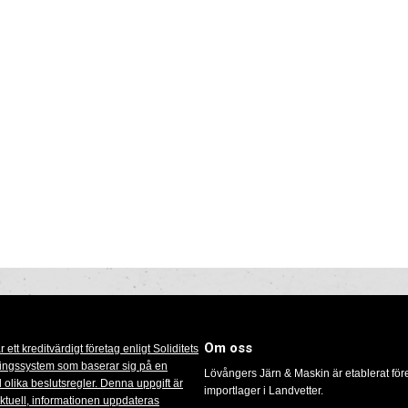
Om oss
Lövångers Järn & Maskin är etablerat för
importlager i Landvetter.