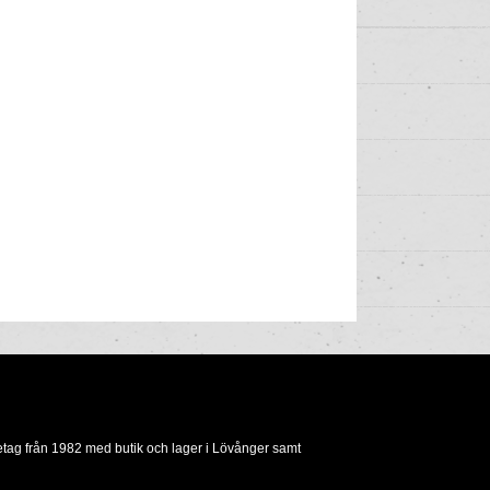
etag från 1982 med butik och lager i Lövånger samt