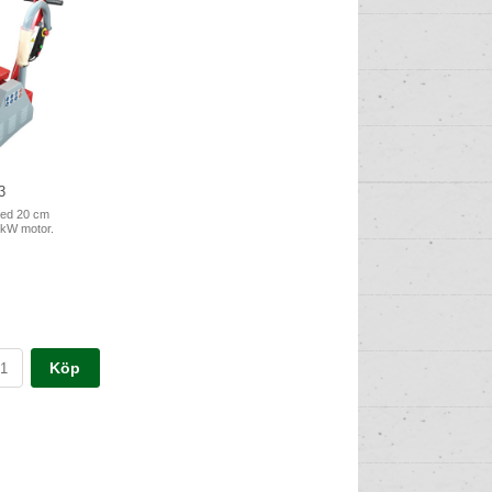
3
med 20 cm
 kW motor.
Köp