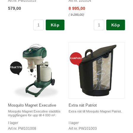
Art nr. PW101015
Art nr. 101014
579,00
8 995,00
(
9 295,00
)
Köp
Köp
Mosquito Magnet Executive
Extra nät Patriot
Mosquito Magnet Executive sladdlös
Extra nät till Mosquito Magnet Patriot.
myggfångare för upp till 4 000 m².
I lager
I lager
Art nr. PW101008
Art nr. PW101003