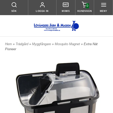
0
SÖK
LOGGA IN
MOMS
KUNDVAGN
MENY
Hem
»
Trädgård
»
Myggfångare
»
Mosquito Magnet
» Extra Nät
Pioneer