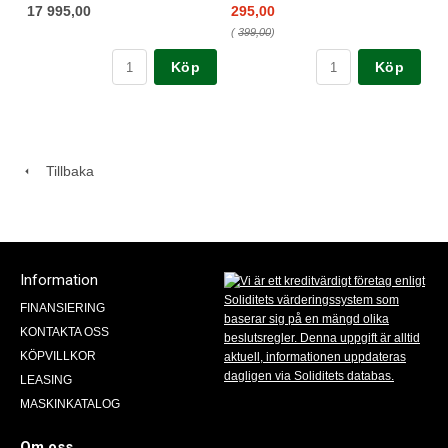
17 995,00
295,00
(
399,00
)
Köp
Köp
Tillbaka
Information
FINANSIERING
KONTAKTA OSS
KÖPVILLKOR
LEASING
MASKINKATALOG
Om oss