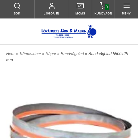
0
SÖK
LOGGA IN
MOMS
KUNDVAGN
MENY
Hem
»
Trämaskiner
»
Sågar
»
Bandsågblad
» Bandsågblad 5500x25
mm