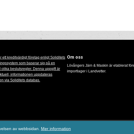
Om oss
Lövångers Järn & Maskin är etablerat för
importlager i Landvetter.
il:
info@lovangersmaskin.se
/ Tel: 0913-100 38 / E-handelslösning från
eValent Gr
evelsen av webbsidan.
Mer information