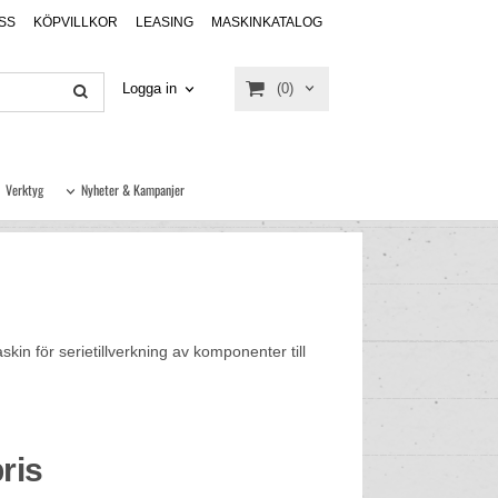
SS
KÖPVILLKOR
LEASING
MASKINKATALOG
(0)
Logga in
Verktyg
Nyheter & Kampanjer
n för serietillverkning av komponenter till
ris