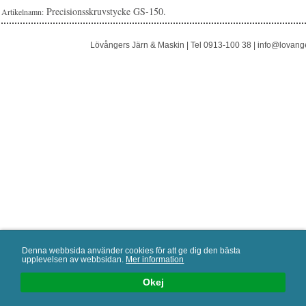
Precisionsskruvstycke GS-150.
Artikelnamn:
Lövångers Järn & Maskin | Tel 0913-100 38 | info@lovan
Denna webbsida använder cookies för att ge dig den bästa
upplevelsen av webbsidan.
Mer information
Okej