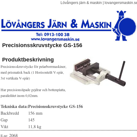
Lövångers järn & maskin ­| lovangersmaskin.s
Precisionsskruvstycke GS-156
Produktbeskrivning
Precisionsskruvstycke för pelarborrmaskiner,
med prismatisk back (1 Horisontellt V-spår,
3st vertikala V-spår)
Har precisionslipade gejdrar och bottenplatta,
parallellitet inom 0,02mm.
Tekniska data:
Precisionsskruvstycke GS-156
Backbredd
156 mm
Gap
145
Vikt
11,8 kg
2068
E-nr: