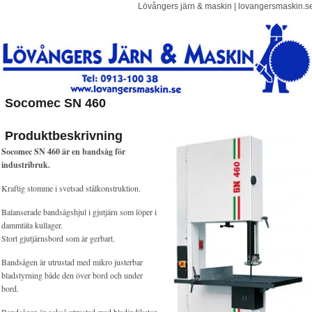
Lövångers järn & maskin ­| lovangersmaskin.s
Socomec SN 460
Produktbeskrivning
Socomec SN 460 är en bandsåg för
industribruk.
Kraftig stomme i svetsad stålkonstruktion.
Balanserade bandsågshjul i gjutjärn som löper i
dammtäta kullager.
Stort gjutjärnsbord som är gerbart.
Bandsågen är utrustad med mikro justerbar
bladstyrning både den över bord och under
bord.