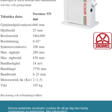
Bandsågen är också utrustad med bladindikator
och klyv och geringslinjal.
Socomec SN
Tekniska data:
460
Gjutjärnshjul(omkrets)
460 mm
Hjulbredd
25 mm
Bordsstorlek
540x490
Bordslutning
0-45°
Spånstos(omkrets)
100 mm
Max. såghöjd
280 mm
Max. sågbredd
450 mm
Bandhastighet
18 m/s
Bandlängd
3750 mm
Bandbredd
6-25 mm
Motorstorlek hk (Kw)
2 (1,5)
Vikt
195 kg
Bra leasing och avbetalningsvillkor.
SN-460
E-nr:
Denna webbsida använder cookies för att ge dig den bästa
Bandsåg Socomec SN 460
Artikelnamn:
upplevelsen av webbsidan.
Mer information